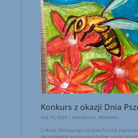
Konkurs z okazji Dnia Psz
maj 19, 2026
|
Aktualności
,
Biblioteka
Z okazji zbliżającego się Dnia Pszczół zapras
ale niezwykle ważny mieszkaniec naszej planet