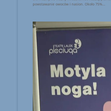
powstawanie owoców i nasion. Około 75%...