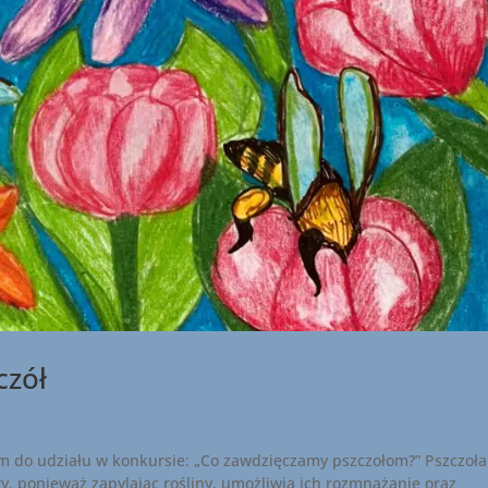
czół
zam do udziału w konkursie: „Co zawdzięczamy pszczołom?” Pszczoła
y, ponieważ zapylając rośliny, umożliwia ich rozmnażanie oraz