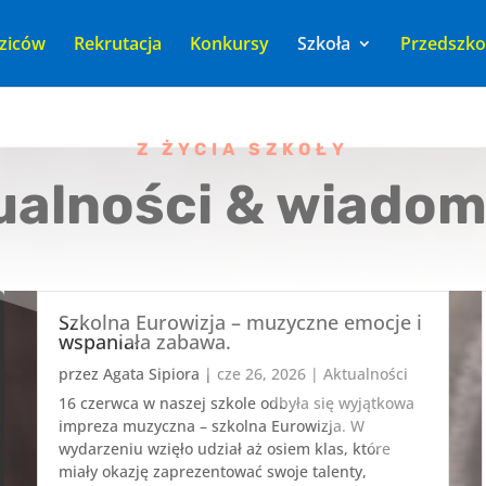
ziców
Rekrutacja
Konkursy
Szkoła
Przedszko
Z ŻYCIA SZKOŁY
ualności & wiadom
Szkolna Eurowizja – muzyczne emocje i
wspaniała zabawa.
przez
Agata Sipiora
|
cze 26, 2026
|
Aktualności
16 czerwca w naszej szkole odbyła się wyjątkowa
impreza muzyczna – szkolna Eurowizja. W
wydarzeniu wzięło udział aż osiem klas, które
miały okazję zaprezentować swoje talenty,