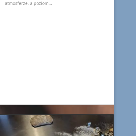
atmosferze, a poziom…