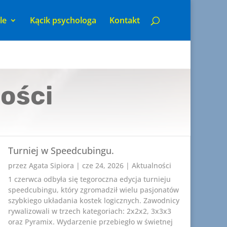
le
Kącik psychologa
Kontakt
ości
Turniej w Speedcubingu.
przez
Agata Sipiora
|
cze 24, 2026
|
Aktualności
1 czerwca odbyła się tegoroczna edycja turnieju
speedcubingu, który zgromadził wielu pasjonatów
szybkiego układania kostek logicznych. Zawodnicy
rywalizowali w trzech kategoriach: 2x2x2, 3x3x3
oraz Pyramix. Wydarzenie przebiegło w świetnej