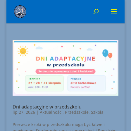
Dni adaptacyjne w przedszkolu
lip 27, 2026
|
Aktualności
,
Przedszkole
,
Szkoła
Pierwsze kroki w przedszkolu mogą być łatwe i
przyjemne! Serdecznie zapraszamy dzieci i Rodziców