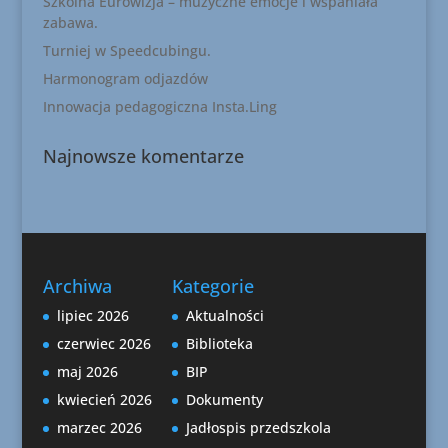
Szkolna Eurowizja – muzyczne emocje i wspaniała
zabawa.
Turniej w Speedcubingu.
Harmonogram odjazdów
Innowacja pedagogiczna Insta.Ling
Najnowsze komentarze
Archiwa
Kategorie
lipiec 2026
Aktualności
czerwiec 2026
Biblioteka
maj 2026
BIP
kwiecień 2026
Dokumenty
marzec 2026
Jadłospis przedszkola