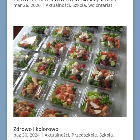
mar 26, 2026
|
Aktualności
,
Szkoła
,
wolontariat
Zdrowo i kolorowo
paź 30, 2024
|
Aktualności
,
Przedszkole
,
Szkoła
,