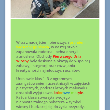
Wraz z nadejściem pierwszych
promieni
wiosennego słońca
, w naszej szkole
zapanowała radosna i pełna energii
atmosfera. Obchody
Pierwszego Dnia
Wiosny
były doskonałą okazją do wspólnej
zabawy, integracji oraz rozwijania
kreatywności najmłodszych uczniów.
Uczniowie klas 1–3 z ogromnym
zaangażowaniem uczestniczyli w zajęciach
plastycznych, podczas których malowali i
ozdabiali wyjątkowe,
ko
lor
owe
mo
tyle
.
Każda klasa stworzyła swojego
niepowtarzalnego bohatera – symbol
wiosny i budzącej się do życia przyrody.