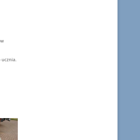
ów
 ucznia.