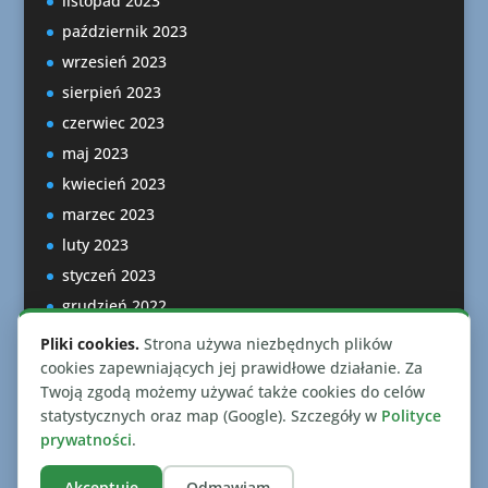
listopad 2023
październik 2023
wrzesień 2023
sierpień 2023
czerwiec 2023
maj 2023
kwiecień 2023
marzec 2023
luty 2023
styczeń 2023
grudzień 2022
listopad 2022
Pliki cookies.
Strona używa niezbędnych plików
październik 2022
cookies zapewniających jej prawidłowe działanie. Za
Twoją zgodą możemy używać także cookies do celów
statystycznych oraz map (Google). Szczegóły w
Polityce
prywatności
.
Akceptuję
Odmawiam