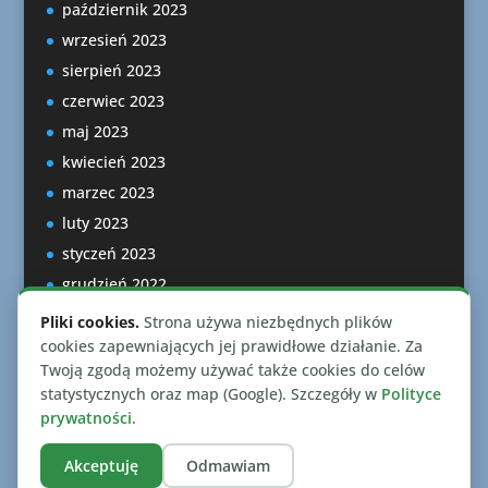
październik 2023
wrzesień 2023
sierpień 2023
czerwiec 2023
maj 2023
kwiecień 2023
marzec 2023
luty 2023
styczeń 2023
grudzień 2022
listopad 2022
Pliki cookies.
Strona używa niezbędnych plików
październik 2022
cookies zapewniających jej prawidłowe działanie. Za
Twoją zgodą możemy używać także cookies do celów
statystycznych oraz map (Google). Szczegóły w
Polityce
prywatności
.
Akceptuję
Odmawiam
Zaprojektowano przez
Elegant Themes
| Wspierane