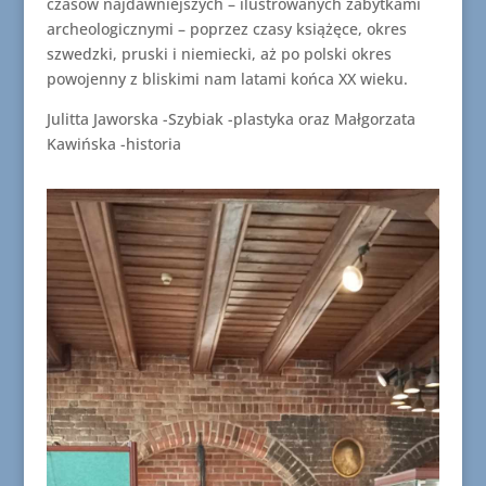
czasów najdawniejszych – ilustrowanych zabytkami
archeologicznymi – poprzez czasy książęce, okres
szwedzki, pruski i niemiecki, aż po polski okres
powojenny z bliskimi nam latami końca XX wieku.
Julitta Jaworska -Szybiak -plastyka oraz Małgorzata
Kawińska -historia