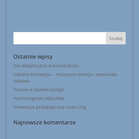
Ostatnie wpisy
Dni adaptacyjne w przedszkolu
Szkolna Eurowizja – muzyczne emocje i wspaniała
zabawa.
Turniej w Speedcubingu.
Harmonogram odjazdów
Innowacja pedagogiczna Insta.Ling
Najnowsze komentarze