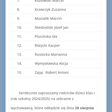
7.
Kozłowski Marcel
8.
Krawczyk Zuzanna
9.
Musialik Marcin
10.
Niedzielski Józef Jan
11.
Plucińska Ida
12.
Różycki Kacper
13.
Rusiecka Marianna
14.
Wymysłowska Alicja
15.
Zając Robert Antoni
Serdecznie zapraszamy rodziców dzieci klas I
(rok szkolny 2024/2025) na zebranie z
wychowawcą, które odbędzie się dnia
28 sierpnia