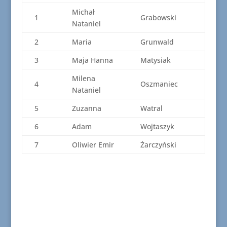
Michał
1
Grabowski
Nataniel
2
Maria
Grunwald
3
Maja Hanna
Matysiak
Milena
4
Oszmaniec
Nataniel
5
Zuzanna
Watral
6
Adam
Wojtaszyk
7
Oliwier Emir
Żarczyński