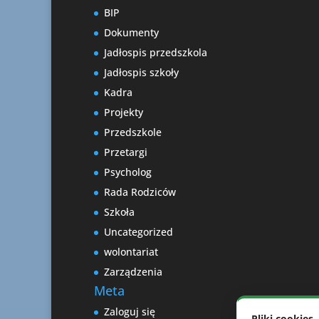
BIP
Dokumenty
Jadłospis przedszkola
Jadłospis szkoły
Kadra
Projekty
Przedszkole
Przetargi
Psycholog
Rada Rodziców
Szkoła
Uncategorized
wolontariat
Zarządzenia
Meta
Zaloguj się
Pliki cookies.