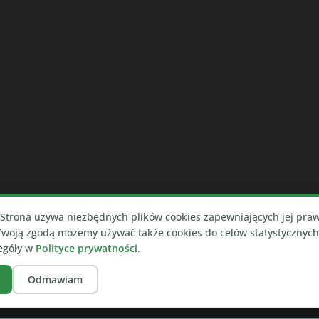
Strona używa niezbędnych plików cookies zapewniających jej pra
 Twoją zgodą możemy używać także cookies do celów statystycznyc
zegóły w
Polityce prywatności
.
Odmawiam
erane przez
WordPress