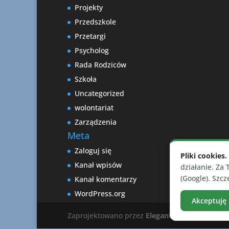
Projekty
Przedszkole
Przetargi
Psycholog
Rada Rodziców
Szkoła
Uncategorized
wolontariat
Zarządzenia
Meta
Zaloguj się
Pliki cookies.
Kanał wpisów
działanie. Za
(Google). Szc
Kanał komentarzy
WordPress.org
Akceptuję
Zaprojektowano przez
Elegant Themes
| Wspi