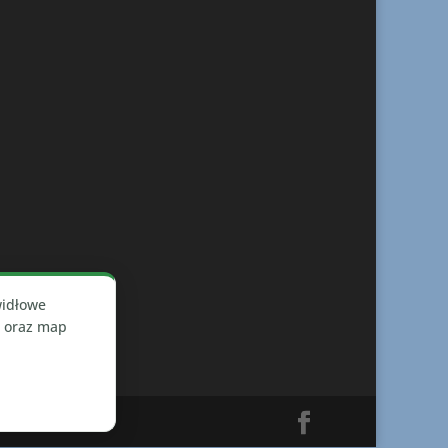
widłowe
h oraz map