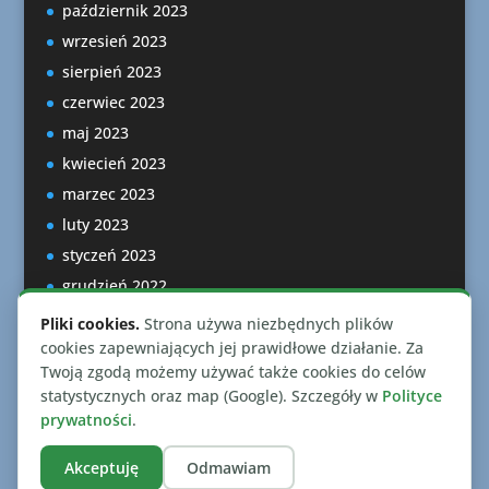
październik 2023
wrzesień 2023
sierpień 2023
czerwiec 2023
maj 2023
kwiecień 2023
marzec 2023
luty 2023
styczeń 2023
grudzień 2022
listopad 2022
Pliki cookies.
Strona używa niezbędnych plików
październik 2022
cookies zapewniających jej prawidłowe działanie. Za
Twoją zgodą możemy używać także cookies do celów
statystycznych oraz map (Google). Szczegóły w
Polityce
prywatności
.
Akceptuję
Odmawiam
Zaprojektowano przez
Elegant Themes
| Wspierane