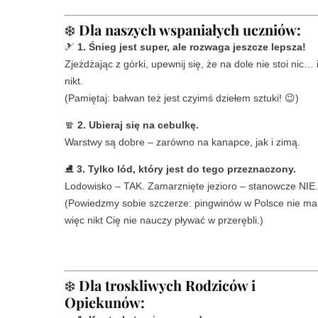
❄️
Dla naszych wspaniałych uczniów:
🎿
1. Śnieg jest super, ale rozwaga jeszcze lepsza!
Zjeżdżając z górki, upewnij się, że na dole nie stoi nic… 
nikt.
(Pamiętaj: bałwan też jest czyimś dziełem sztuki! 😉)
🧣
2. Ubieraj się na cebulkę.
Warstwy są dobre – zarówno na kanapce, jak i zimą.
⛸️
3. Tylko lód, który jest do tego przeznaczony.
Lodowisko – TAK. Zamarznięte jezioro – stanowcze NIE.
(Powiedzmy sobie szczerze: pingwinów w Polsce nie ma
więc nikt Cię nie nauczy pływać w przerębli.)
❄️
Dla troskliwych Rodziców i
Opiekunów: