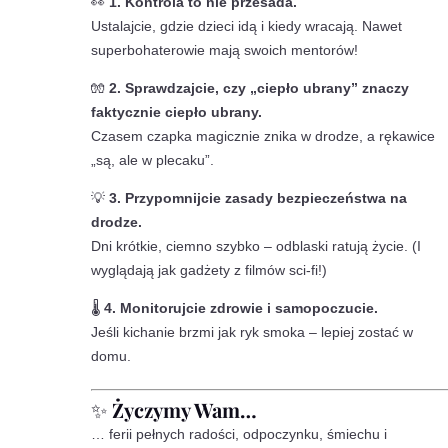
👀
1. Kontrola to nie przesada.
Ustalajcie, gdzie dzieci idą i kiedy wracają. Nawet
superbohaterowie mają swoich mentorów!
🧤
2. Sprawdzajcie, czy „ciepło ubrany” znaczy
faktycznie ciepło ubrany.
Czasem czapka magicznie znika w drodze, a rękawice
„są, ale w plecaku”.
💡
3. Przypomnijcie zasady bezpieczeństwa na
drodze.
Dni krótkie, ciemno szybko – odblaski ratują życie. (I
wyglądają jak gadżety z filmów sci-fi!)
🌡️
4. Monitorujcie zdrowie i samopoczucie.
Jeśli kichanie brzmi jak ryk smoka – lepiej zostać w
domu.
✨
Życzymy Wam…
… ferii pełnych radości, odpoczynku, śmiechu i