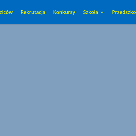
ziców
Rekrutacja
Konkursy
Szkoła
Przedszko