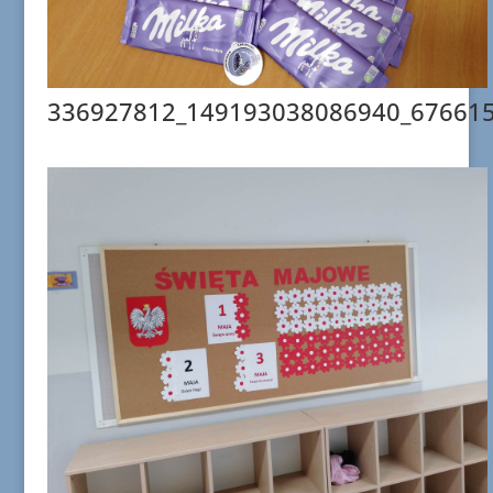
336927812_149193038086940_67661