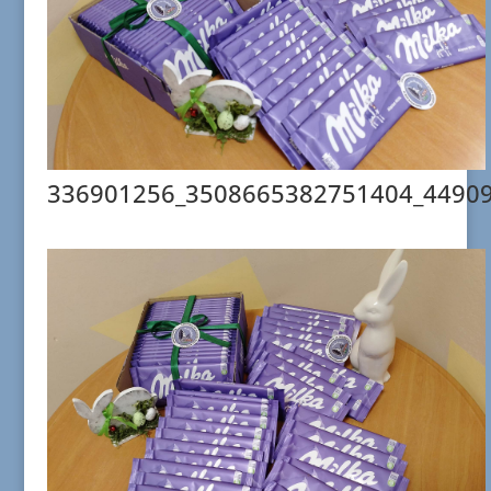
336901256_3508665382751404_4490