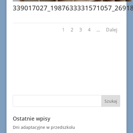
339017027_1987633331571057_2691
1
2
3
4
Dalej
...
Ostatnie wpisy
Dni adaptacyjne w przedszkolu