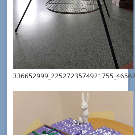
336652999_2252723574921755_4656