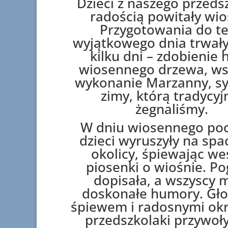
Dzieci z naszego przeds
radością powitały wio
Przygotowania do t
wyjątkowego dnia trwały
kilku dni – zdobienie 
wiosennego drzewa, w
wykonanie Marzanny, s
zimy, którą tradycyj
żegnaliśmy.
W dniu wiosennego po
dzieci wyruszyły na spa
okolicy, śpiewając we
piosenki o wiośnie. P
dopisała, a wszyscy m
doskonałe humory. Gł
śpiewem i radosnymi ok
przedszkolaki przywoł