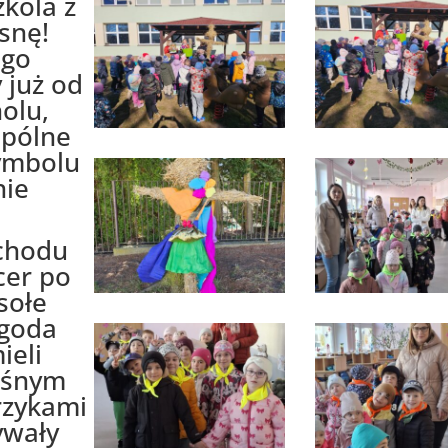
zkola z
snę!
ego
 już od
holu,
spólne
ymbolu
nie
chodu
cer po
sołe
ogoda
ieli
ośnym
rzykami
ywały