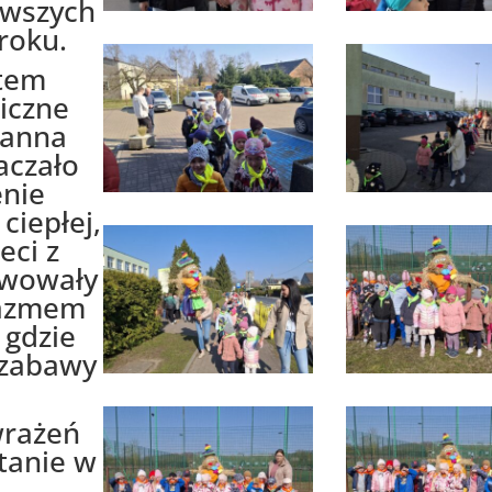
erwszych
roku.
tem
iczne
zanna
aczało
enie
ciepłej,
eci z
rwowały
jazmem
 gdzie
 zabawy
wrażeń
stanie w