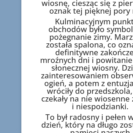
wiosnę, ciesząc się z pi
oznak tej pięknej pory 
Kulminacyjnym punk
obchodów było symbol
pożegnanie zimy. Mar
została spalona, co ozn
definitywne zakończ
mroźnych dni i powitanie 
słonecznej wiosny. Dzi
zainteresowaniem obse
ogień, a potem z entuz
wróciły do przedszkola,
czekały na nie wiosenne
i niespodzianki.
To był radosny i pełen 
dzień, który na długo zo
pamięci naszych