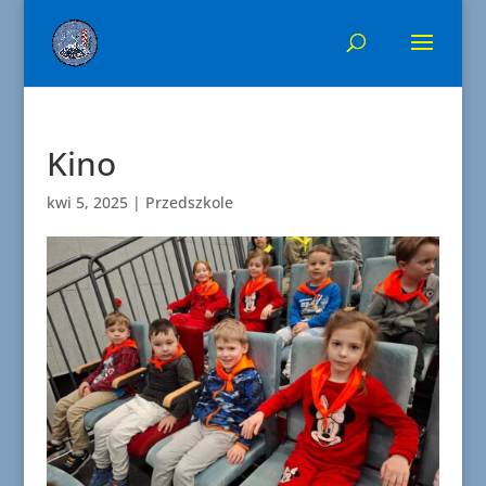
Kino
kwi 5, 2025
|
Przedszkole