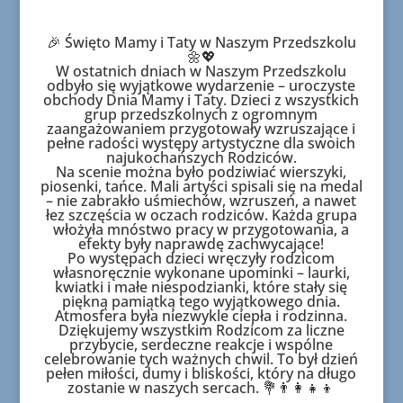
🎉 Święto Mamy i Taty w Naszym Przedszkolu
🌼💖
W ostatnich dniach w Naszym Przedszkolu
odbyło się wyjątkowe wydarzenie – uroczyste
obchody Dnia Mamy i Taty. Dzieci z wszystkich
grup przedszkolnych z ogromnym
zaangażowaniem przygotowały wzruszające i
pełne radości występy artystyczne dla swoich
najukochańszych Rodziców.
Na scenie można było podziwiać wierszyki,
piosenki, tańce. Mali artyści spisali się na medal
– nie zabrakło uśmiechów, wzruszeń, a nawet
łez szczęścia w oczach rodziców. Każda grupa
włożyła mnóstwo pracy w przygotowania, a
efekty były naprawdę zachwycające!
Po występach dzieci wręczyły rodzicom
własnoręcznie wykonane upominki – laurki,
kwiatki i małe niespodzianki, które stały się
piękną pamiątką tego wyjątkowego dnia.
Atmosfera była niezwykle ciepła i rodzinna.
Dziękujemy wszystkim Rodzicom za liczne
przybycie, serdeczne reakcje i wspólne
celebrowanie tych ważnych chwil. To był dzień
pełen miłości, dumy i bliskości, który na długo
zostanie w naszych sercach. 💐👨‍👩‍👧‍👦