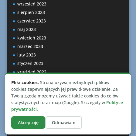
wrzesień 2023
sierpień 2023
czerwiec 2023
maj 2023
kwiecień 2023
marzec 2023
luty 2023
styczeń 2023
grudzień 2022
listopad 2022
Pliki cookies.
Strona używa niezbędnych plików
październik 2022
cookies zapewniających jej prawidłowe działanie. Za
Twoją zgodą możemy używać także cookies do celów
statystycznych oraz map (Google). Szczegóły w
Polityce
prywatności
.
Akceptuję
Odmawiam
Zaprojektowano przez
Elegant Themes
| Wspierane
przez
WordPress