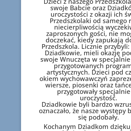
Dzieci z naszego Przedszkola
swoje Babcie oraz Dziadk
uroczystości z okazji ich ś
Przedszkolaki od samego 
niecierpliwością wyczeki
zaproszonych gości, nie mo
doczekać, kiedy zapukają d
Przedszkola. Licznie przybyli:
Dziadkowie, mieli okazję po
swoje Wnuczęta w specjalnie 
przygotowanych progra
artystycznych. Dzieci pod 
okiem wychowawczyń zaprez
wiersze, piosenki oraz tańce
przygotowały specjalnie
uroczystość.
Dziadkowie byli bardzo wzrus
oznaczało, że nasze występy 
się podobały.
Kochanym Dziadkom dzięku