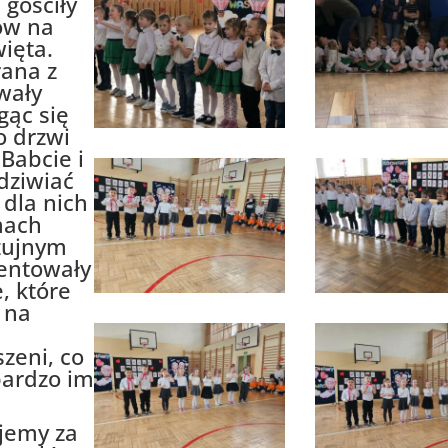
 gościły
ów na
więta.
rana z
wały
gąc się
o drzwi
 Babcie i
dziwiać
dla nich
mach
czujnym
entowały
, które
 na
zeni, co
bardzo im
jemy za