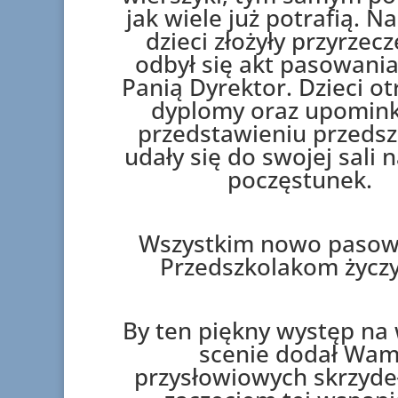
jak wiele już potrafią. N
dzieci złożyły przyrzecz
odbył się akt pasowania
Panią Dyrektor. Dzieci o
dyplomy oraz upomink
przedstawieniu przedsz
udały się do swojej sali n
poczęstunek.
Wszystkim nowo paso
Przedszkolakom życz
By ten piękny występ na 
scenie dodał Wa
przysłowiowych skrzydeł