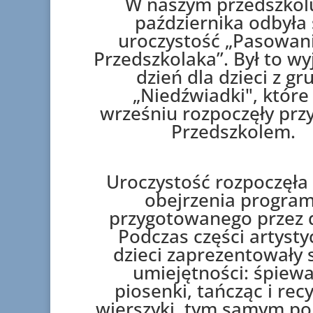
W naszym przedszkol
października odbyła 
uroczystość „Pasowan
Przedszkolaka”. Był to w
dzień dla dzieci z gr
„Niedźwiadki", które
wrześniu rozpoczęły prz
Przedszkolem.
Uroczystość rozpoczęła 
obejrzenia progra
przygotowanego przez d
Podczas części artysty
dzieci zaprezentowały 
umiejętności: śpiewa
piosenki, tańcząc i rec
wierszyki, tym samym po