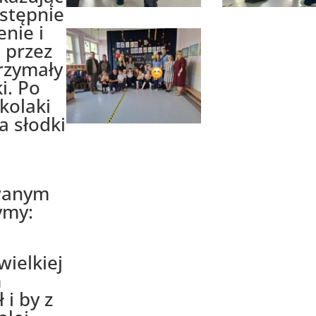
astępnie
enie i
 przez
trzymały
i. Po
kolaki
a słodki
wanym
ymy:
wielkiej
m
 i by z