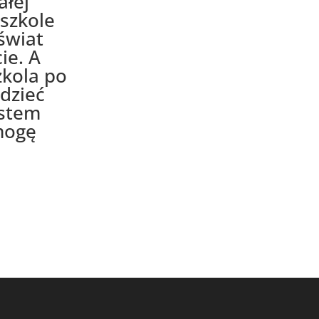
ałej
dszkole
świat
ie. A
zkola po
edzieć
estem
mogę