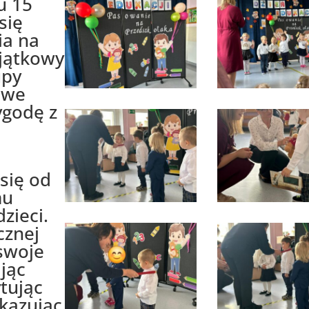
u 15
się
ia na
yjątkowy
upy
 we
ygodę z
się od
mu
zieci.
cznej
swoje
jąc
ytując
kazując