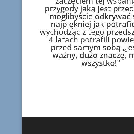
zaczęciem tej wspani
przygody jaką jest prze
moglibyście odkrywać 
najpiękniej jak potrafic
wychodząc z tego przeds
4 latach potrafili powi
przed samym sobą „J
ważny, dużo znaczę, 
wszystko!"