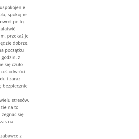
 uspokojenie
la, spokojne
owrót po to,
załatwić
em, przekaż je
będzie dobrze.
na początku
 godzin, z
e się czuło
 coś odwróci
du i zaraz
ię bezpiecznie
wielu stresów,
zie na to
 żegnać się
czas na
 zabawce z