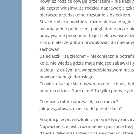
Również rodzice bywają przerażeni – nie każdy
ale często widzimy, że rodzice naprawdę ciężk
pierwsze przedszkolne rozstanie z dzieckiem.
Strach rodzica przybiera różne oblicza: długie
pytania pełne podejrzeń, podglądanie przez o
odpytywanie personelu, to jest lęk o własne dz
zrozumiałe, że potrafi prowokować do niekon
zachowań.
Dzieciaczki “są zielone” – niekoniecznie potrafi
kole, nie wiedzą gdzie mają miejsce zabawki i g
toaleta i z dużym prawdopodobieństwem nie za
nowopoznanego dorosłego.
Co więc ukazuje się naszym oczom – chaos, hał
nieufni rodzice. Spokojnie! To tylko pierwszych 
Co może zrobić nauczyciel, a co rodzic?
Jak przygotować dziecko do przedszkola?
Adaptacja w przedszkolu z perspektywy rodzic
Najważniejsze jest zrozumienie i poczucie bez
dziecka. Wyobraź sobie co czuje dziecko, które 