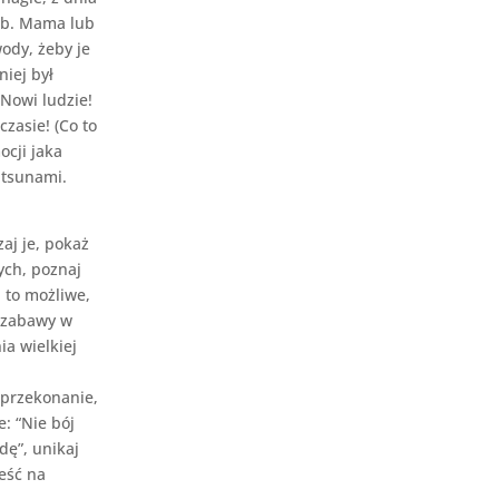
ób. Mama lub
ody, żeby je
niej był
 Nowi ludzie!
zasie! (Co to
ocji jaka
 tsunami.
aj je, pokaż
ych, poznaj
i to możliwe,
 zabawy w
a wielkiej
 przekonanie,
: “Nie bój
adę”, unikaj
eść na