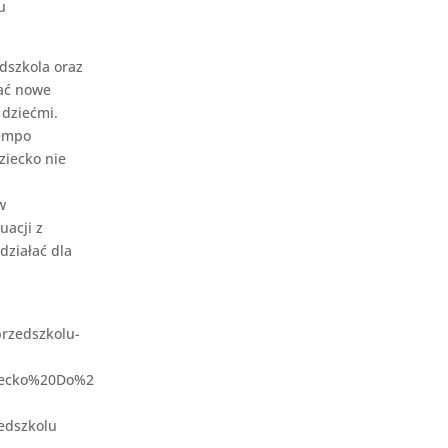
u
dszkola oraz
ać nowe
 dziećmi.
tempo
ziecko nie
w
uacji z
działać dla
przedszkolu-
iecko%20Do%2
zedszkolu