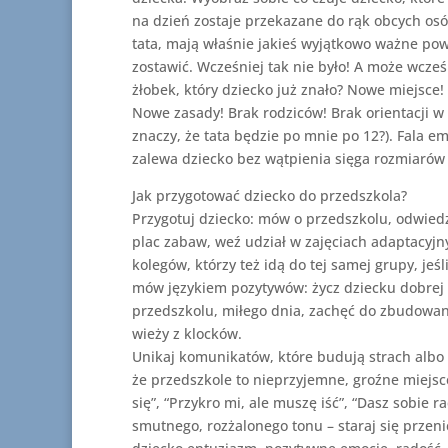
na dzień zostaje przekazane do rąk obcych os
tata, mają właśnie jakieś wyjątkowo ważne pow
zostawić. Wcześniej tak nie było! A może wcześ
żłobek, który dziecko już znało? Nowe miejsce!
Nowe zasady! Brak rodziców! Brak orientacji w c
znaczy, że tata będzie po mnie po 12?). Fala em
zalewa dziecko bez wątpienia sięga rozmiarów
Jak przygotować dziecko do przedszkola?
Przygotuj dziecko: mów o przedszkolu, odwiedz
plac zabaw, weź udział w zajęciach adaptacyjn
kolegów, którzy też idą do tej samej grupy, jeśl
mów językiem pozytywów: życz dziecku dobrej
przedszkolu, miłego dnia, zachęć do zbudowani
wieży z klocków.
Unikaj komunikatów, które budują strach albo
że przedszkole to nieprzyjemne, groźne miejsce
się”, “Przykro mi, ale muszę iść”, “Dasz sobie r
smutnego, rozżalonego tonu – staraj się przeni