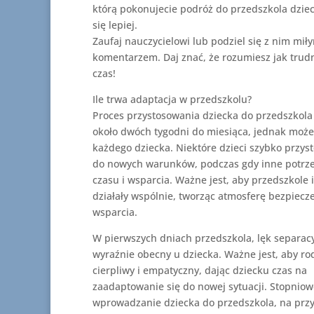
którą pokonujecie podróż do przedszkola dzie
się lepiej.
Zaufaj nauczycielowi lub podziel się z nim mił
komentarzem. Daj znać, że rozumiesz jak trudn
czas!
Ile trwa adaptacja w przedszkolu?
Proces przystosowania dziecka do przedszkola
około dwóch tygodni do miesiąca, jednak może
każdego dziecka. Niektóre dzieci szybko przys
do nowych warunków, podczas gdy inne potrze
czasu i wsparcia. Ważne jest, aby przedszkole i
działały wspólnie, tworząc atmosferę bezpiecz
wsparcia.
W pierwszych dniach przedszkola, lęk separac
wyraźnie obecny u dziecka. Ważne jest, aby rod
cierpliwy i empatyczny, dając dziecku czas na
zaadaptowanie się do nowej sytuacji. Stopniow
wprowadzanie dziecka do przedszkola, na prz