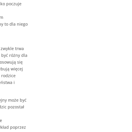
cko poczuje
ym
y to dla niego
 zwykle trwa
 być różny dla
tosowują się
bują więcej
 rodzice
eństwa i
yjny może być
zic pozostał
e
ykład poprzez