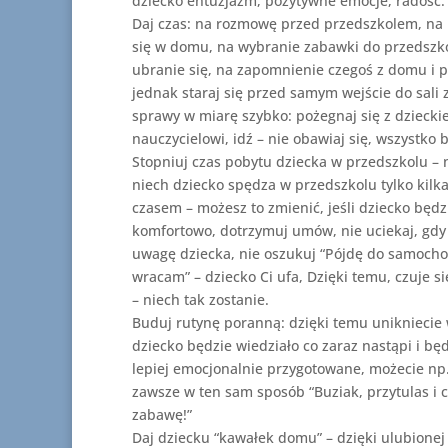
dziecko entuzjazm, pozytywne emocje, radość.
Daj czas: na rozmowę przed przedszkolem, na
się w domu, na wybranie zabawki do przedszko
ubranie się, na zapomnienie czegoś z domu i p
jednak staraj się przed samym wejście do sali 
sprawy w miarę szybko: pożegnaj się z dziecki
nauczycielowi, idź – nie obawiaj się, wszystko 
Stopniuj czas pobytu dziecka w przedszkolu – 
niech dziecko spędza w przedszkolu tylko kilka
czasem – możesz to zmienić, jeśli dziecko będzi
komfortowo, dotrzymuj umów, nie uciekaj, gdy
uwagę dziecka, nie oszukuj “Pójdę do samocho
wracam” – dziecko Ci ufa, Dzięki temu, czuje s
– niech tak zostanie.
Buduj rutynę poranną: dzięki temu unikniecie 
dziecko będzie wiedziało co zaraz nastąpi i będ
lepiej emocjonalnie przygotowane, możecie np.
zawsze w ten sam sposób “Buziak, przytulas i 
zabawę!”
Daj dziecku “kawałek domu” – dzięki ulubionej