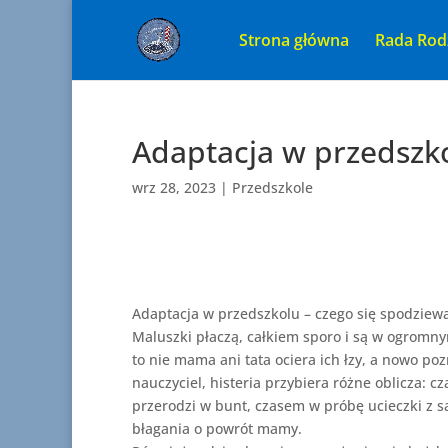
Strona główna
Rada Rod
Adaptacja w przedszk
wrz 28, 2023
|
Przedszkole
Adaptacja w przedszkolu – czego się spodziew
Maluszki płaczą, całkiem sporo i są w ogromn
to nie mama ani tata ociera ich łzy, a nowo po
nauczyciel, histeria przybiera różne oblicza: c
przerodzi w bunt, czasem w próbę ucieczki z sa
błagania o powrót mamy.