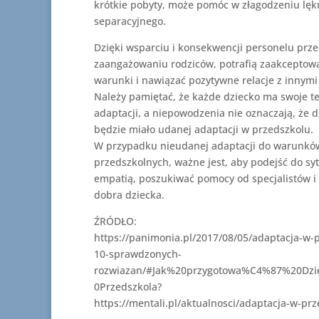
krótkie pobyty, może pomóc w złagodzeniu lęk
separacyjnego.
Dzięki wsparciu i konsekwencji personelu prze
zaangażowaniu rodziców, potrafią zaakceptow
warunki i nawiązać pozytywne relacje z innymi
Należy pamiętać, że każde dziecko ma swoje 
adaptacji, a niepowodzenia nie oznaczają, że d
będzie miało udanej adaptacji w przedszkolu.
W przypadku nieudanej adaptacji do warunkó
przedszkolnych, ważne jest, aby podejść do syt
empatią, poszukiwać pomocy od specjalistów i 
dobra dziecka.
ŹRÓDŁO:
https://panimonia.pl/2017/08/05/adaptacja-w-
10-sprawdzonych-
rozwiazan/#Jak%20przygotowa%C4%87%20Dz
0Przedszkola?
https://mentali.pl/aktualnosci/adaptacja-w-pr