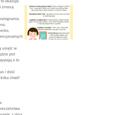
 to okazuje,
o znoszą
 pożegnania,
kno,
iecko,
wencjonalnych
ą usiąść w
dzie jest
pytają o to
as i dość
kilka chwil!
a:
pieczeństwa
nagle, z dnia