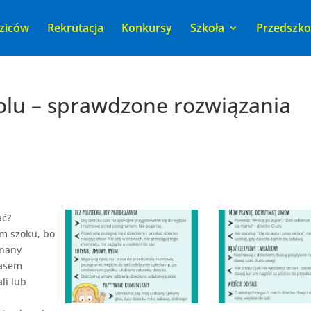
ziców
Rekrutacja
Konkursy
Szkoła
Przedszko
olu – sprawdzone rozwiązania
ać?
ym szoku, bo
znany
zasem
li lub