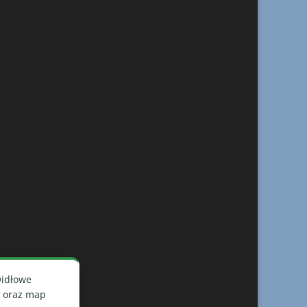
widłowe
h oraz map