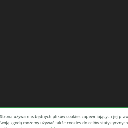
Strona używa niezbędnych plików cookies zapewniających jej pra
 Twoją zgodą możemy używać także cookies do celów statystycznyc